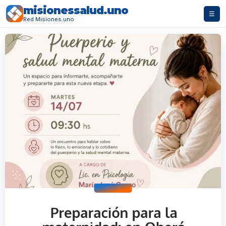
misionessalud.uno
☰
Red Misiones.uno