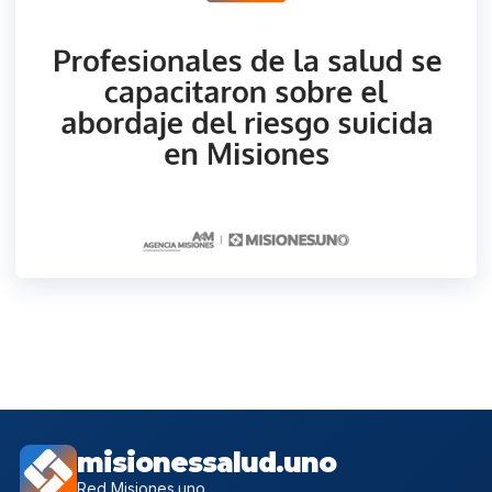
misionessalud.uno
Red Misiones.uno