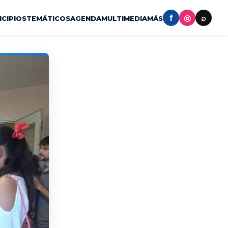
f
◎
⌕
ICIPIOS
TEMÁTICOS
AGENDA
MULTIMEDIA
MÁS