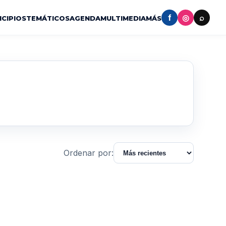
f
◎
⌕
ICIPIOS
TEMÁTICOS
AGENDA
MULTIMEDIA
MÁS
Ordenar por: