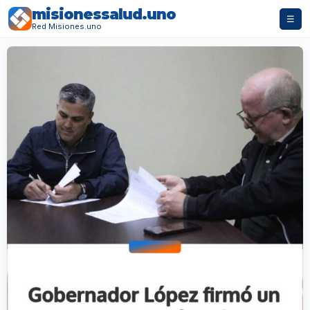
misionessalud.uno
☰
Red Misiones.uno