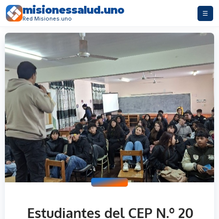
misionessalud.uno
☰
Red Misiones.uno