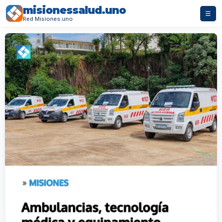
misionessalud.uno
☰
Red Misiones.uno