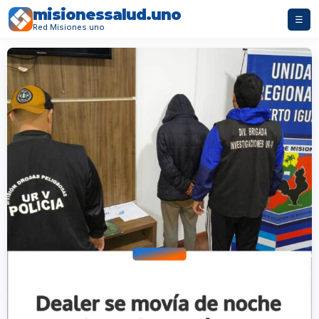
misionessalud.uno
☰
Red Misiones.uno