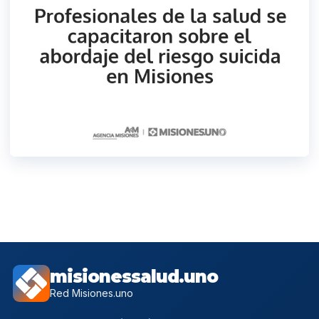
misionessalud.uno
Red Misiones.uno