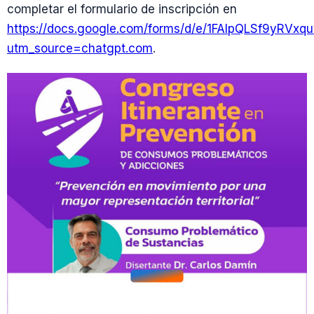
completar el formulario de inscripción en
https://docs.google.com/forms/d/e/1FAIpQLSf9yR
utm_source=chatgpt.com
.