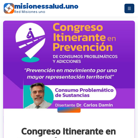
misionessalud.uno
☰
Red Misiones.uno