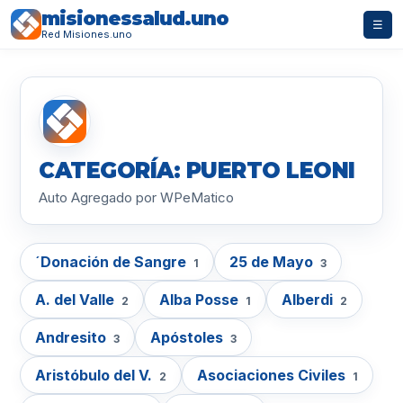
misionessalud.uno
☰
Red Misiones.uno
CATEGORÍA: PUERTO LEONI
Auto Agregado por WPeMatico
´Donación de Sangre
25 de Mayo
1
3
A. del Valle
Alba Posse
Alberdi
2
1
2
Andresito
Apóstoles
3
3
Aristóbulo del V.
Asociaciones Civiles
2
1