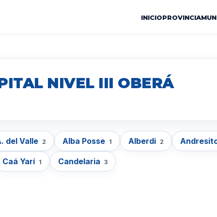
INICIO
PROVINCIA
MUN
ITAL NIVEL III OBERÁ
. del Valle
Alba Posse
Alberdi
Andresit
2
1
2
Caá Yarí
Candelaria
1
3