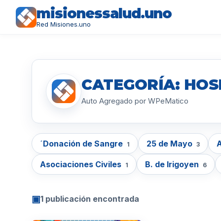
misionessalud.uno
Red Misiones.uno
CATEGORÍA: HOSP
Auto Agregado por WPeMatico
´Donación de Sangre
25 de Mayo
A
1
3
Asociaciones Civiles
B. de Irigoyen
1
6
▣
1 publicación encontrada