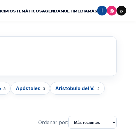
f
◎
⌕
ICIPIOS
TEMÁTICOS
AGENDA
MULTIMEDIA
MÁS
o
Apóstoles
Aristóbulo del V.
3
3
2
Ordenar por: