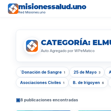
misionessalud.uno
Red Misiones.uno
CATEGORÍA: ELM
Auto Agregado por WPeMatico
´Donación de Sangre
25 de Mayo
A
1
3
Asociaciones Civiles
B. de Irigoyen
1
6
▣
8 publicaciones encontradas