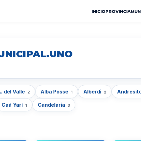
INICIO
PROVINCIA
MUN
UNICIPAL.UNO
. del Valle
Alba Posse
Alberdi
Andresit
2
1
2
Caá Yarí
Candelaria
1
3