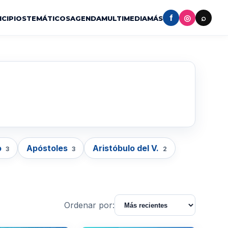
f
◎
⌕
ICIPIOS
TEMÁTICOS
AGENDA
MULTIMEDIA
MÁS
o
Apóstoles
Aristóbulo del V.
3
3
2
Ordenar por: