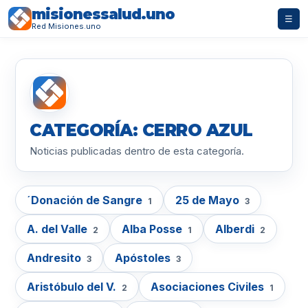
misionessalud.uno
☰
Red Misiones.uno
CATEGORÍA: CERRO AZUL
Noticias publicadas dentro de esta categoría.
´Donación de Sangre
25 de Mayo
1
3
A. del Valle
Alba Posse
Alberdi
2
1
2
Andresito
Apóstoles
3
3
Aristóbulo del V.
Asociaciones Civiles
2
1