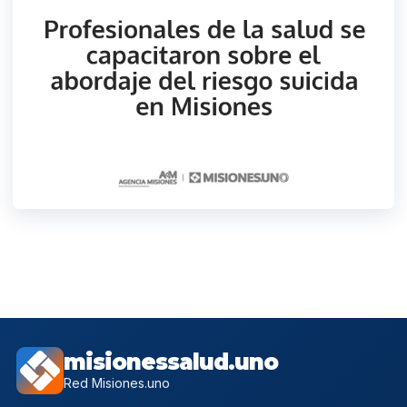
misionessalud.uno
Red Misiones.uno