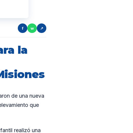
f
w
↗
ra la
Misiones
aron de una nueva
relevamiento que
antil realizó una