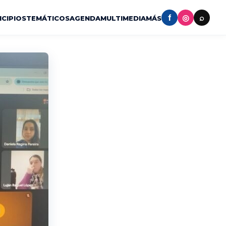
f
◎
⌕
ICIPIOS
TEMÁTICOS
AGENDA
MULTIMEDIA
MÁS