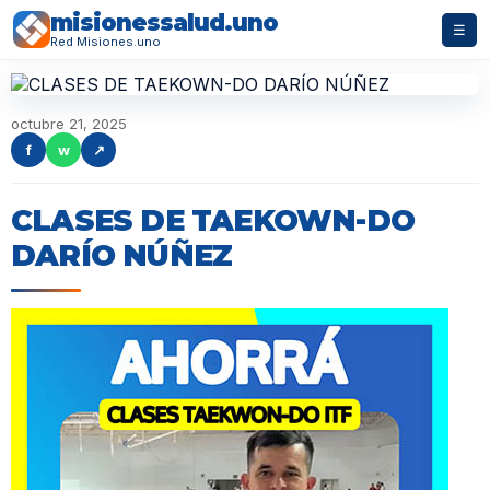
misionessalud.uno
☰
Red Misiones.uno
octubre 21, 2025
f
w
↗
CLASES DE TAEKOWN-DO
DARÍO NÚÑEZ