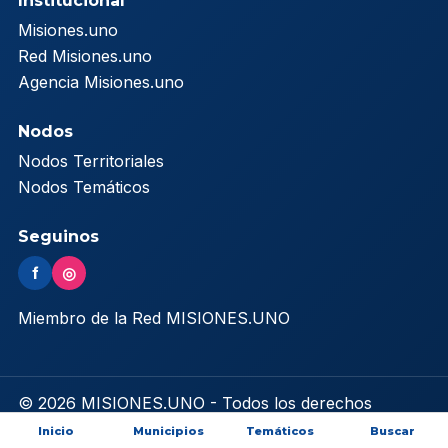
Institucional
Misiones.uno
Red Misiones.uno
Agencia Misiones.uno
Nodos
Nodos Territoriales
Nodos Temáticos
Seguinos
f
◎
Miembro de la Red MISIONES.UNO
© 2026 MISIONES.UNO - Todos los derechos
reservados
Inicio
Municipios
Temáticos
Buscar